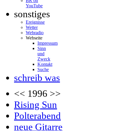
BR on
YouTube
sonstiges
Ereignisse
Wetter
Webradio
Webseite
Impressum
Sinn
und
Zweck
Kontakt
Suche
schreib was
<< 1996 >>
Rising Sun
Polterabend
neue Gitarre