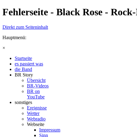
Fehlerseite - Black Rose - Rock
Direkt zum Seiteninhalt
Hauptmenü:
×
Startseite
es passiert was
die Band
BR Story
Übersicht
BR-Videos
BR on
YouTube
sonstiges
Ereignisse
Wetter
Webradio
Webseite
Impressum
Sinn